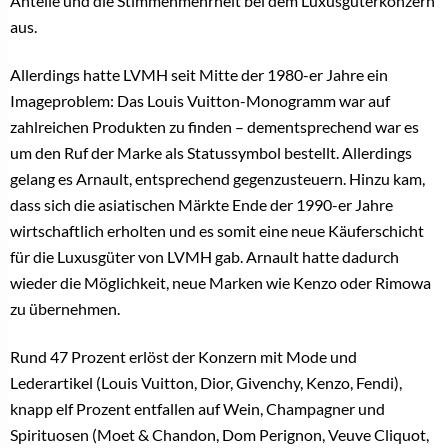
Anteile und die Stimmenmehrheit bei dem Luxusgüterkonzern
aus.
Allerdings hatte LVMH seit Mitte der 1980-er Jahre ein
Imageproblem: Das Louis Vuitton-Monogramm war auf
zahlreichen Produkten zu finden – dementsprechend war es
um den Ruf der Marke als Statussymbol bestellt. Allerdings
gelang es Arnault, entsprechend gegenzusteuern. Hinzu kam,
dass sich die asiatischen Märkte Ende der 1990-er Jahre
wirtschaftlich erholten und es somit eine neue Käuferschicht
für die Luxusgüter von LVMH gab. Arnault hatte dadurch
wieder die Möglichkeit, neue Marken wie Kenzo oder Rimowa
zu übernehmen.
Rund 47 Prozent erlöst der Konzern mit Mode und
Lederartikel (Louis Vuitton, Dior, Givenchy, Kenzo, Fendi),
knapp elf Prozent entfallen auf Wein, Champagner und
Spirituosen (Moet & Chandon, Dom Perignon, Veuve Cliquot,