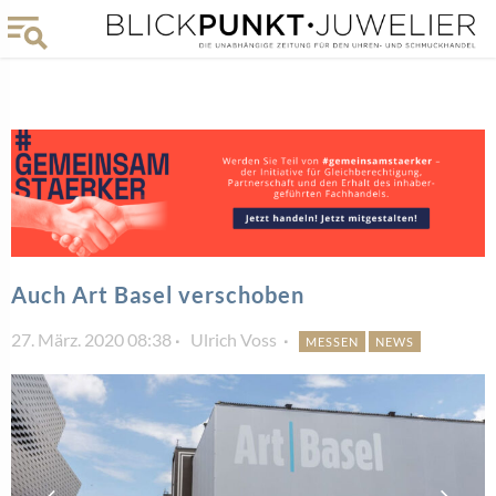
Auch Art Basel verschoben
27. März. 2020 08:38
Ulrich Voss
MESSEN
NEWS