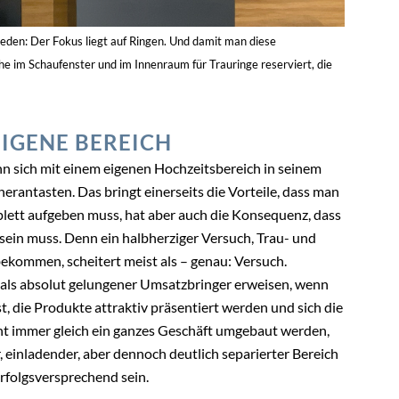
den: Der Fokus liegt auf Ringen. Und damit man diese
iche im Schaufenster und im Innenraum für Trauringe reserviert, die
EIGENE BEREICH
ann sich mit einem eigenen Hochzeitsbereich in seinem
erantasten. Das bringt einerseits die Vorteile, dass man
ett aufgeben muss, hat aber auch die Konsequenz, dass
sein muss. Denn ein halbherziger Versuch, Trau- und
ekommen, scheitert meist als – genau: Versuch.
r als absolut gelungener Umsatzbringer erweisen, wenn
t, die Produkte attraktiv präsentiert werden und sich die
t immer gleich ein ganzes Geschäft umgebaut werden,
r, einladender, aber dennoch deutlich separierter Bereich
rfolgsversprechend sein.