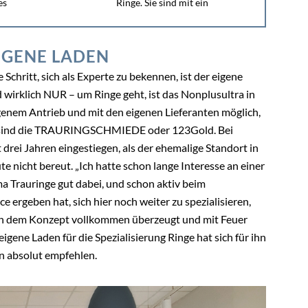
es
Ringe. Sie sind mit ein
Kernsegment beim Juwelier – bei vielen sogar jene
Produkte, auf denen der...
EIGENE LADEN
chritt, sich als Experte zu bekennen, ist der eigene
d wirklich NUR – um Ringe geht, ist das Nonplusultra in
igenem Antrieb und mit den eigenen Lieferanten möglich,
für sind die TRAURINGSCHMIEDE oder 123Gold. Bei
 drei Jahren eingestiegen, als der ehemalige Standort in
te nicht bereut. „Ich hatte schon lange Interesse an einer
 Trauringe gut dabei, und schon aktiv beim
e ergeben hat, sich hier noch weiter zu spezialisieren,
von dem Konzept vollkommen überzeugt und mit Feuer
igene Laden für die Spezialisierung Ringe hat sich für ihn
en absolut empfehlen.