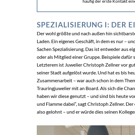
häufig der erste Kontakt ein
Kunden mit dem Juwelier – und kann zu einer
lebenslangen Beziehung...
SPEZIALISIERUNG I: DER 
Der wohl größte und nach außen hin sichtbarste S
Laden. Ein eigenes Geschäft, in dem es nur – un
Sachen Spezialisierung. Das ist entweder aus e
oder als Mitglied einer Gruppe. Beispiele da
Letzterem ist Juwelier Christoph Zellner vor gut
seiner Stadt aufgelöst wurde. Und hat es bis heu
Zusammenarbeit – war auch schon in dem Thema
Trauringjuwelier mit an Board. Als sich die Chanc
haben wir diese genutzt – und sind bis heute 
und Flamme dabei“, sagt Christoph Zellner. Der e
also gelohnt – und er würde dies seinen Kolleg