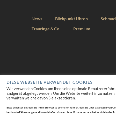
News
Blickpunkt Uhren
Schmuc
Trauringe & Co.
Premium
DIESE WEBSEITE VERWENDET COOKIES
Wir verwenden Cookies um Ihnen eine optimale Benutzererfahrung 
Endgerät abgelegt werden. Um die Website weiterhin zu nutzen,
verwalten welche davon Sie akzeptieren.
Bitte beachten Sie, dass Sie Ihren Browser so einstellen können, dass Sie über das Setzen vo
bestimmte Fälle oder generell ausschließen können. Jeder Browser unterscheidet sich in der Art