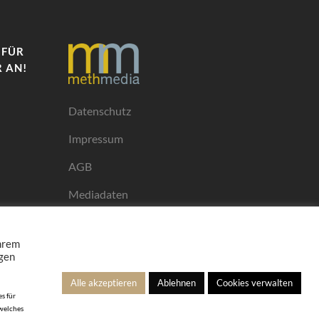
 FÜR
 AN!
Datenschutz
Impressum
AGB
Mediadaten
Ihrem
ngen
Alle akzeptieren
Ablehnen
Cookies verwalten
s für
 welches