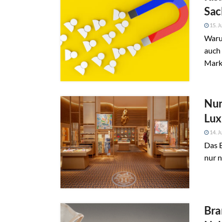
Sac
15. J
Waru
auch
Marke
Nur
Lux
14. J
Das B
nur n
Bra