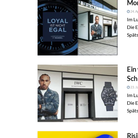
Mon
24. A
Im Lu
Die 
Späts
Ein
Sch
23. J
Im Lu
Die 
Spät
Ris