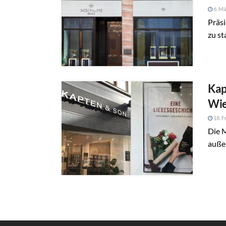
6. Mä
Präsi
zu st
Kap
Wi
18. F
Die M
auße