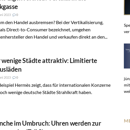
kgasse
uni 2023
0
m den Handel ausbremsen? Bei der Vertikalisierung,
Spe
 als Direct-to-Consumer bezeichnet, umgehen
ver
nhersteller den Handel und verkaufen direkt an den...
 wenige Städte attraktiv: Limitierte
usläden
uni 2023
0
jün
eispiel Hermès zeigt, dass für internationalen Konzerne
mit
wei
och wenige deutsche Städte Strahlkraft haben.
M
nche im Umbruch: Uhren werden zur