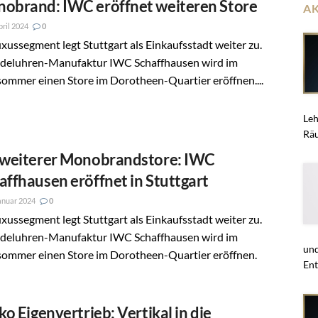
obrand: IWC eröffnet weiteren Store
A
pril 2024
0
xussegment legt Stuttgart als Einkaufsstadt weiter zu.
Edeluhren-Manufaktur IWC Schaffhausen wird im
ommer einen Store im Dorotheen-Quartier eröffnen....
Leh
Räu
 weiterer Monobrandstore: IWC
affhausen eröffnet in Stuttgart
anuar 2024
0
xussegment legt Stuttgart als Einkaufsstadt weiter zu.
Edeluhren-Manufaktur IWC Schaffhausen wird im
und
sommer einen Store im Dorotheen-Quartier eröffnen.
Ent
iko Eigenvertrieb: Vertikal in die