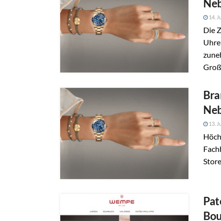
Neb
14. J
Die Z
Uhre
zune
Groß
Bra
Neb
13. J
Höch
Fach
Store
Pat
Bou